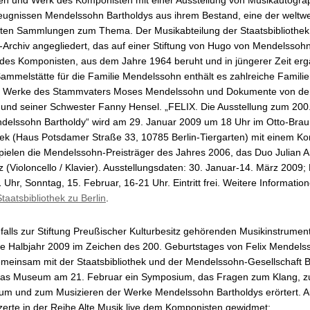
ugnissen Mendelssohn Bartholdys aus ihrem Bestand, eine der weltwe
ten Sammlungen zum Thema. Der Musikabteilung der Staatsbibliothek 
Archiv angegliedert, das auf einer Stiftung von Hugo von Mendelssohn
des Komponisten, aus dem Jahre 1964 beruht und in jüngerer Zeit erg
Sammelstätte für die Familie Mendelssohn enthält es zahlreiche Familie
er Werke des Stammvaters Moses Mendelssohn und Dokumente von de
und seiner Schwester Fanny Hensel. „FELIX. Die Ausstellung zum 200
ndelssohn Bartholdy“ wird am 29. Januar 2009 um 18 Uhr im Otto-Brau
hek (Haus Potsdamer Straße 33, 10785 Berlin-Tiergarten) mit einem Ko
spielen die Mendelssohn-Preisträger des Jahres 2006, das Duo Julian 
 (Violoncello / Klavier). Ausstellungsdaten: 30. Januar-14. März 2009
 Uhr, Sonntag, 15. Februar, 16-21 Uhr. Eintritt frei. Weitere Informatio
taatsbibliothek zu Berlin
.
falls zur Stiftung Preußischer Kulturbesitz gehörenden Musikinstrum
ste Halbjahr 2009 im Zeichen des 200. Geburtstages von Felix Mendels
meinsam mit der Staatsbibliothek und der Mendelssohn-Gesellschaft B
 das Museum am 21. Februar ein Symposium, das Fragen zum Klang, 
ium und zum Musizieren der Werke Mendelssohn Bartholdys erörtert.
zerte in der Reihe Alte Musik live dem Komponisten gewidmet: