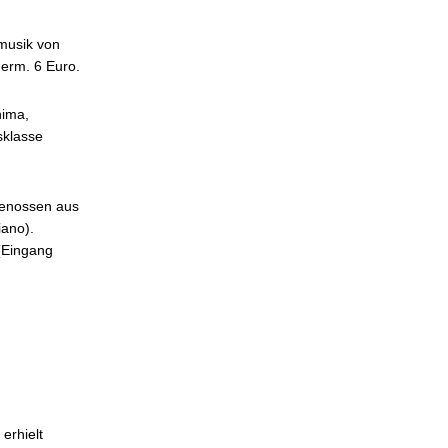
rmusik von
 erm. 6 Euro.
hima,
sklasse
genossen aus
iano).
 (Eingang
erhielt