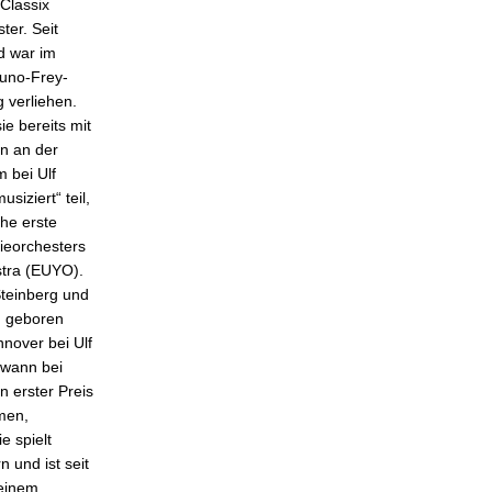
Classix
er. Seit
nd war im
uno-Frey-
 verliehen.
ie bereits mit
in an der
 bei Ulf
iziert“ teil,
he erste
ieorchesters
stra (EUYO).
Steinberg und
), geboren
nnover bei Ulf
ewann bei
n erster Preis
men,
e spielt
 und ist seit
 einem