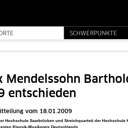
nmuseum - Stiftung Pre
ORTE
SCHWERPUNKTE
ix Mendelssohn Bartho
9 entschieden
itteilung vom 18.01.2009
der Hochschule Saarbrücken und Streichquartett der Hochschule
testen Klassik-Musikpreis Deutschlands