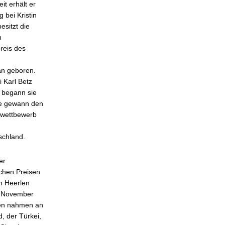
t erhält er
 bei Kristin
esitzt die
m
reis des
wan geboren.
i Karl Betz
 begann sie
Sie gewann den
erwettbewerb
schland.
er
ichen Preisen
n Heerlen
m November
nen nahmen an
d, der Türkei,