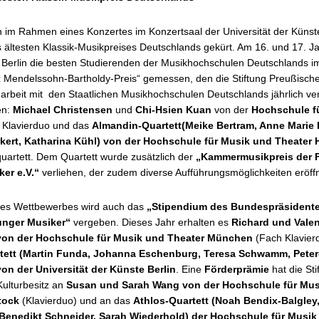
im Rahmen eines Konzertes im Konzertsaal der Universität der Künste
 ältesten Klassik-Musikpreises Deutschlands gekürt. Am 16. und 17. J
in Berlin die besten Studierenden der Musikhochschulen Deutschlands 
 Mendelssohn-Bartholdy-Preis“ gemessen, den die Stiftung Preußischer
beit mit den Staatlichen Musikhochschulen Deutschlands jährlich ver
en:
Michael Christensen
und
Chi-Hsien Kuan
von der
Hochschule f
 Klavierduo und das
Almandin-Quartett
(Meike Bertram, Anne Marie 
rkert, Katharina Kühl) von der Hochschule für Musik und Theater
uartett. Dem Quartett wurde zusätzlich der
„Kammermusikpreis der 
er e.V.“
verliehen, der zudem diverse Aufführungsmöglichkeiten eröffn
es Wettbewerbes wird auch das
„Stipendium des Bundespräsidente
unger Musiker“
vergeben. Dieses Jahr erhalten es
Richard und Valen
on der Hochschule für Musik und Theater München
(Fach Klavier
tett (Martin Funda, Johanna Eschenburg, Teresa Schwamm, Peter
on der Universität der Künste Berlin
. Eine
Förderprämie
hat die Sti
Kulturbesitz an
Susan und Sarah Wang von der Hochschule für Mus
tock
(Klavierduo) und an das
Athlos-Quartett (Noah Bendix-Balgley
Benedikt Schneider, Sarah Wiederhold) der Hochschule für Musik