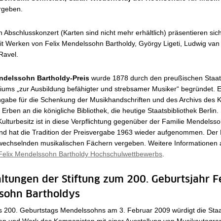
rgeben.
 Abschlusskonzert (Karten sind nicht mehr erhältlich) präsentieren sich
mit Werken von Felix Mendelssohn Bartholdy, György Ligeti, Ludwig va
Ravel.
ndelssohn Bartholdy-Preis
wurde 1878 durch den preußischen Staat
iums „zur Ausbildung befähigter und strebsamer Musiker“ begründet. E
ngabe für die Schenkung der Musikhandschriften und des Archivs des
Erben an die königliche Bibliothek, die heutige Staatsbibliothek Berlin. 
ulturbesitz ist in diese Verpflichtung gegenüber der Familie Mendelss
nd hat die Tradition der Preisvergabe 1963 wieder aufgenommen. Der P
h wechselnden musikalischen Fächern vergeben. Weitere Informationen 
Felix Mendelssohn Bartholdy Hochschulwettbewerbs
.
ltungen der Stiftung zum 200. Geburtsjahr F
sohn Bartholdys
s 200. Geburtstags Mendelssohns am 3. Februar 2009 würdigt die Staa
ben und Werk des Komponisten mit einer Ausstellung von Musikautogra