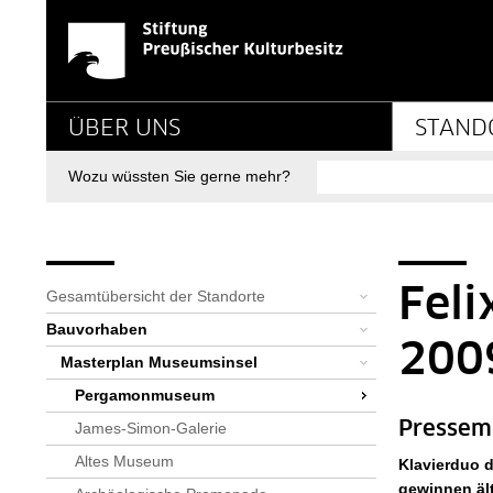
News-Detail-Pergamo
Springe direkt zu:
Hauptnavigation
ÜBER UNS
STAND
Suche
Wozu wüssten Sie gerne mehr?
Seitenpfad
Bereichsnavigation
Sie sind hier:
SPK-Website
Standorte
Bauvorhaben
Masterplan Museumsinsel
Pergamonmuseum
Alle News: Pergamonmuseum
News-Detail-Pergamonmuseum
Fel
Gesamtübersicht der Standorte
Bauvorhaben
200
Masterplan Museumsinsel
Pergamonmuseum
Pressem
James-Simon-Galerie
Altes Museum
Klavierduo 
gewinnen äl