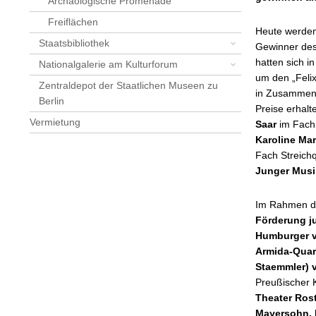
Archäologische Promenade
Freiflächen
Heute werden 
Staatsbibliothek
Gewinner des
hatten sich 
Nationalgalerie am Kulturforum
um den „Felix
Zentraldepot der Staatlichen Museen zu
in Zusammenar
Berlin
Preise erhalt
Vermietung
Saar
im Fach
Karoline Ma
Fach Streichq
Junger Musik
Im Rahmen d
Förderung j
Humburger v
Armida-Quar
Staemmler) v
Preußischer 
Theater Ros
Mayersohn, 