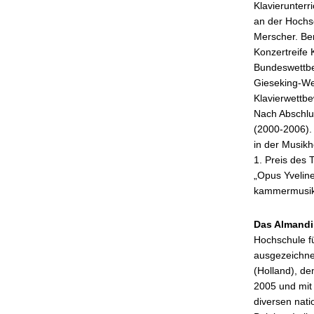
Klavierunterr
an der Hochsc
Merscher. Ber
Konzertreife
Bundeswettbew
Gieseking-We
Klavierwettbe
Nach Abschlus
(2000-2006).
in der Musikh
1. Preis des 
„Opus Yveline
kammermusikal
Das Almandi
Hochschule fü
ausgezeichnet
(Holland), d
2005 und mit
diversen nati