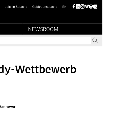
ußischer Kulturbesitz
(this page in English)
Leichte Sprache
Gebärdensprache
EN
Facebook
LinkedIn
Instagram
Vimeo
Mastodon
Bluesky
NEWSROOM
SENDEN
ldy-Wettbewerb
 Hannover