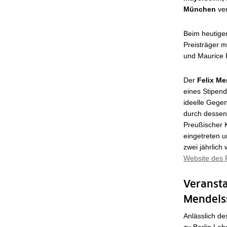
München
ve
Beim heutigen
Preisträger 
und Maurice 
Der
Felix Me
eines Stipend
ideelle Gege
durch dessen 
Preußischer K
eingetreten u
zwei jährlic
Website des 
Veransta
Mendels
Anlässlich de
zu Berlin Le