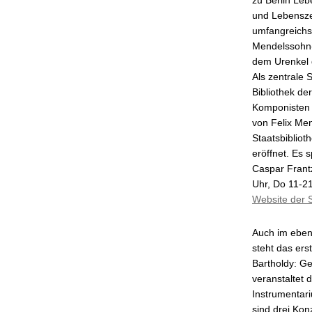
und Lebensze
umfangreichs
Mendelssohn-
dem Urenkel 
Als zentrale 
Bibliothek d
Komponisten 
von Felix Me
Staatsbibliot
eröffnet. Es 
Caspar Frantz
Uhr, Do 11-21
Website der S
Auch im eben
steht das er
Bartholdy: Ge
veranstaltet
Instrumentar
sind drei Kon