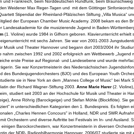
lien und Frankreich, beim Norddeutschen Rundfunk, beim Braunschweig 
i den Weidener Max Reger-Tagen und mit dem Göttinger Sinfonieorchest
Quartett Stipendiat der Rheinland-Pfälzischen Stiftung „Villa Musica“ u
itglied der European Chamber Music Academy. 2008 bekam es den Br
er Landesakademie für die musizierende Jugend in Baden-Württemberg
am
(1. Violine) wurde 1984 in Gifhorn geboren. Klavierunterricht erhielt s
Geigenunterricht mit sechs Jahren. Sie war von 2001-2003 Jungstudent
ür Musik und Theater Hannover und begann dort 2003/2004 ihr Studium
ie nahm zwischen 1992 und 2002 erfolgreich am Wettbewerb „Jugend mus
eiche erste Preise auf Regional- und Landesebene und wurde mehrfac
rägerin. Sie war Konzertmeisterin des Niedersächsischen Jugendsinfon
ied des Bundesjugendorchesters (BJO) und des European Youth Orche
tudierte sie in New York an dem „Mannes College of Music“ bei Mark 
ndiatin der Richard Wagner-Stiftung 2003.
Anne Marie Harer
(2. Violine
eim, studiert seit 2003 an der Hochschule für Musik und Theater in Ha
ige), Anne Röhrig (Barockgeige) und Stefan Möhle (Blockflöte). Sie g
iert" in unterschiedlichen Kategorien den 1. Bundespreis. Es folgten ei
tionalen „Charles Hennen Concours" in Holland, NDR und SWR Aufnah
mit Orchestern und diverse Auftritte bei Festivals im In- und Ausland. Si
 einigen Barockorchestern, war Konzertmeisterin in diversen Orchestern
antin der NDR- Radiophilharmonie Hannover. 2006/07 studierte sie mit