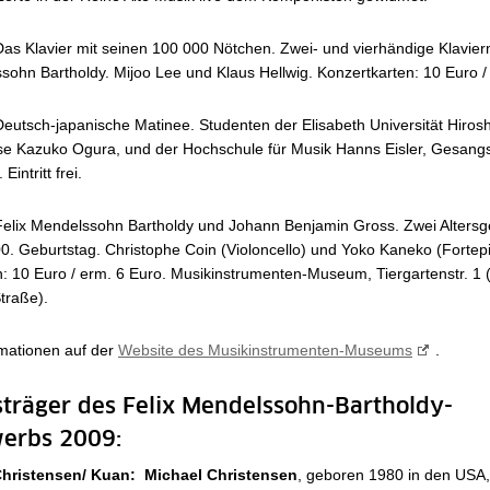
Das Klavier mit seinen 100 000 Nötchen. Zwei- und vierhändige Klavie
sohn Bartholdy. Mijoo Lee und Klaus Hellwig. Konzertkarten: 10 Euro /
Deutsch-japanische Matinee. Studenten der Elisabeth Universität Hiros
e Kazuko Ogura, und der Hochschule für Musik Hanns Eisler, Gesang
Eintritt frei.
 Felix Mendelssohn Bartholdy und Johann Benjamin Gross. Zwei Alters
0. Geburtstag. Christophe Coin (Violoncello) und Yoko Kaneko (Fortep
: 10 Euro / erm. 6 Euro. Musikinstrumenten-Museum, Tiergartenstr. 1
traße).
rmationen auf der
Website des Musikinstrumenten-Museums
.
sträger des Felix Mendelssohn-Bartholdy-
erbs 2009:
Christensen/ Kuan: Michael Christensen
, geboren 1980 in den USA, 