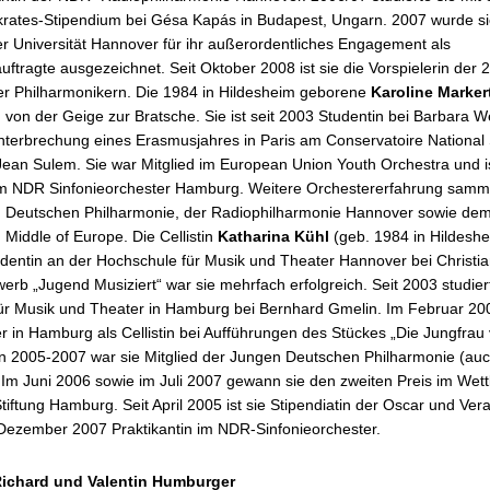
rates-Stipendium bei Gésa Kapás in Budapest, Ungarn. 2007 wurde s
er Universität Hannover für ihr außerordentliches Engagement als
ftragte ausgezeichnet. Seit Oktober 2008 ist sie die Vorspielerin der 
der Philharmonikern. Die 1984 in Hildesheim geborene
Karoline Marker
 von der Geige zur Bratsche. Sie ist seit 2003 Studentin bei Barbara W
nterbrechung eines Erasmusjahres in Paris am Conservatoire National
ean Sulem. Sie war Mitglied im European Union Youth Orchestra und is
 im NDR Sinfonieorchester Hamburg. Weitere Orchestererfahrung sammel
n Deutschen Philharmonie, der Radiophilharmonie Hannover sowie de
Middle of Europe. Die Cellistin
Katharina Kühl
(geb. 1984 in Hildesh
dentin an der Hochschule für Musik und Theater Hannover bei Christia
rb „Jugend Musiziert“ war sie mehrfach erfolgreich. Seit 2003 studiert
ür Musik und Theater in Hamburg bei Bernhard Gmelin. Im Februar 20
r in Hamburg als Cellistin bei Aufführungen des Stückes „Die Jungfrau
on 2005-2007 war sie Mitglied der Jungen Deutschen Philharmonie (auc
). Im Juni 2006 sowie im Juli 2007 gewann sie den zweiten Preis im We
tiftung Hamburg. Seit April 2005 ist sie Stipendiatin der Oscar und Vera
t Dezember 2007 Praktikantin im NDR-Sinfonieorchester.
Richard und Valentin Humburger