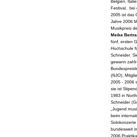
Belgien, Ita
Festival, be
2005 ist das 
Jahre 2006 M
Musikpreis d
Meike Bertr
fünf, ersten 
Hochschule f
Schneider. S
gewann zahlr
Bundespreist
(NJO), Mitgl
2005 - 2006 s
sie ist Stipe
1983 in North
Schneider (Ge
„Jugend musiz
beim interna
Solokonzerte 
bundesweit in
2006 Praktik