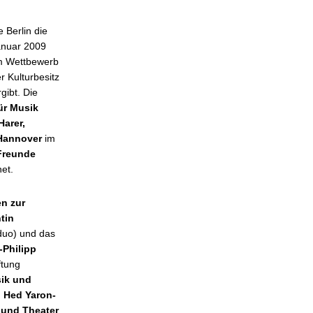
 Berlin die
anuar 2009
im Wettbewerb
 Kulturbesitz
gibt. Die
ür Musik
Harer,
 Hannover
im
Freunde
et.
n zur
tin
duo) und das
-Philipp
ftung
ik und
, Hed Yaron-
 und Theater