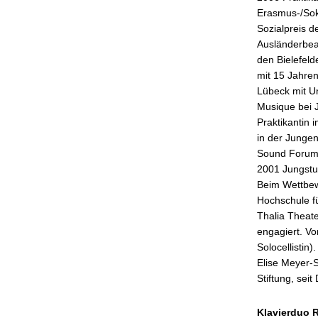
Erasmus-/Sok
Sozialpreis d
Ausländerbeau
den Bielefel
mit 15 Jahren
Lübeck mit U
Musique bei J
Praktikantin
in der Junge
Sound Forum 
2001 Jungstu
Beim Wettbewe
Hochschule f
Thalia Theate
engagiert. V
Solocellistin
Elise Meyer-S
Stiftung, sei
Klavierduo 