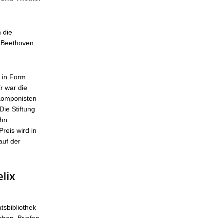
 die
n Beethoven
 in Form
r war die
 Komponisten
Die Stiftung
ohn
reis wird in
auf der
elix
tsbibliothek
phen, Briefen