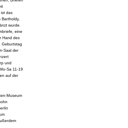
it
ist das
 Bartholdy,
änzt wurde.
nbriefe, eine
r Hand des
. Geburtstag
n-Saal der
nzert
Arp und
; Mo-Sa 11-19
nen auf der
enten-Museum
sohn
erlin
zum
 Außerdem