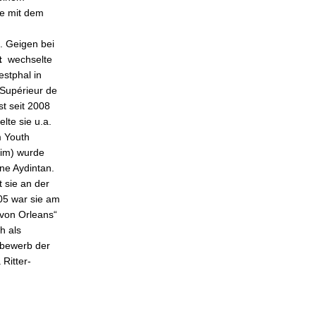
ie mit dem
2. Geigen bei
t
wechselte
estphal in
 Supérieur de
t seit 2008
te sie u.a.
m Youth
eim) wurde
ne Aydintan.
 sie an der
05 war sie am
 von Orleans“
h als
ttbewerb der
 Ritter-