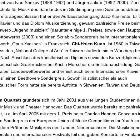
icht von Ivan Shekov (1988-1992) und Jürgen Jakob (1992-2000). Zurzei
hule für Musik des Saarlandes im Studiengang eine Solistenausbildung
eits abgeschlossen hat er den Aufbaustudiengang Jazz-Klarinette. Er b
 Klavier und das Diplom Musikerziehung, gewann zahlreiche Preise bei
erb „Jugend musiziert" (darunter einige 1. Preise), sowie den Hauptp
ttbewerbs (2003) und einen Skriabin-Sonderpreis beim internationalen
werb „Opus-Yvelines" in Frankreich.
Chi-Hsien Kuan
, ist 1980 in Tai
s des „National College of Arts" in Taiwan studierte sie in Würzburg be
 Nach Abschluss des künstlerischen Diploms sowie des Konzertdiploms
ochschule Saarbrücken bei Kristin Merscher die Solistenausbildung. 
Taipei Landeswettbewerbs und erhielt auch beim Internationalen Klavi
s" einen Beethoven-Sonderpreis. Sowohl in solistischer als auch
ischer Form hatte sie bereits Auftritte in Slowenien, Taiwan und Deut
n Quartett
gründete sich im Jahr 2001 aus vier jungen Studentinnen d
r Musik und Theater Hannover. Das Quartett wurde bereits mit zahlre
, u.a. im April 2005 mit dem 1. Preis beim Charles Hennen Concours i
em Sonderpreis der European Union of Music Competitions for Youth i
 dem Prätorius-Musikpreis des Landes Niedersachsen. Die Musikerin
onalen und internationalen Festivals teil und gaben Konzerte in Finnlan