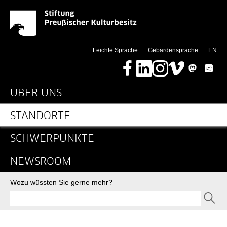
James-Simon-Galerie - 
Springe direkt zu:
(thi
Leichte Sprache
Gebärdensprache
EN
Facebook
LinkedIn
Instagram
Vimeo
Mastodon
Bluesky
Hauptnavigation
ÜBER UNS
STANDORTE
SCHWERPUNKTE
NEWSROOM
Suche
Wozu wüssten Sie gerne mehr?
SEND