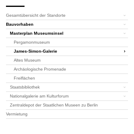
Seitenpfad
Bereichsnavigation
Sie sind hier:
SPK-Website
Standorte
Bauvorhaben
Masterplan Museumsinsel
James-Simon-Galerie
Gesamtübersicht der Standorte
Bauvorhaben
Masterplan Museumsinsel
Pergamonmuseum
James-Simon-Galerie
Altes Museum
Archäologische Promenade
Freiflächen
Staatsbibliothek
Nationalgalerie am Kulturforum
Zentraldepot der Staatlichen Museen zu Berlin
Vermietung