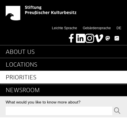
News-Detail-Herkunftsl
Jump directly to:
(di
Leichte Sprache
Gebärdensprache
DE
Facebook
LinkedIn
Instagram
Vimeo
Mastodon
Bluesky
Main navigation
ABOUT US
LOCATIONS
PRIORITIES
NEWSROOM
Search
What would you like to know more about?
SEND