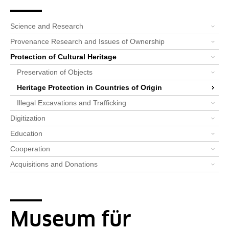
Breadcrumb
Bereichsnavigation
You are here:
Startpage
Priorities
Protection of Cultural Heritag...
Heritage Protection in Countri...
Alle News: Schutz von Kulturgü...
News-Detail-Herkunftsländer
Science and Research
Provenance Research and Issues of Ownership
Protection of Cultural Heritage
Preservation of Objects
Heritage Protection in Countries of Origin
Illegal Excavations and Trafficking
Digitization
Education
Cooperation
Acquisitions and Donations
Museum für