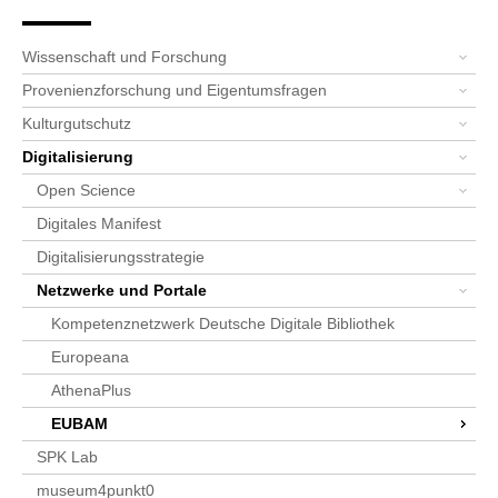
Seitenpfad
Bereichsnavigation
Sie sind hier:
SPK-Website
Schwerpunkte
Digitalisierung
Netzwerke und Portale
EUBAM
Wissenschaft und Forschung
Provenienzforschung und Eigentumsfragen
Kulturgutschutz
Digitalisierung
Open Science
Digitales Manifest
Digitalisierungsstrategie
Netzwerke und Portale
Kompetenznetzwerk Deutsche Digitale Bibliothek
Europeana
AthenaPlus
EUBAM
SPK Lab
museum4punkt0