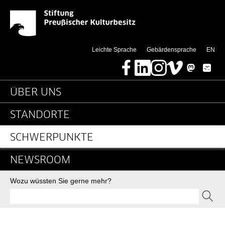
EUBAM - Arbeitsgruppe
Springe direkt zu:
(thi
Leichte Sprache
Gebärdensprache
EN
Facebook
LinkedIn
Instagram
Vimeo
Mastodon
Bluesky
Hauptnavigation
ÜBER UNS
STANDORTE
SCHWERPUNKTE
NEWSROOM
Suche
Wozu wüssten Sie gerne mehr?
SEND