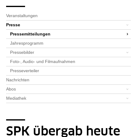
Seitenpfad
Bereichsnavigation
Sie sind hier:
SPK-Website
Newsroom
Presse
Pressemitteilungen
Detailseite
Veranstaltungen
Presse
Pressemitteilungen
Jahresprogramm
Pressebilder
Foto-, Audio- und Filmaufnahmen
Presseverteiler
Nachrichten
Abos
Mediathek
SPK übergab heute