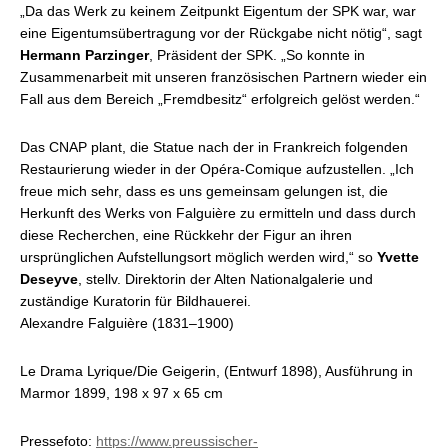
„Da das Werk zu keinem Zeitpunkt Eigentum der SPK war, war
eine Eigentumsübertragung vor der Rückgabe nicht nötig“, sagt
Hermann Parzinger
, Präsident der SPK. „So konnte in
Zusammenarbeit mit unseren französischen Partnern wieder ein
Fall aus dem Bereich „Fremdbesitz“ erfolgreich gelöst werden.“
Das CNAP plant, die Statue nach der in Frankreich folgenden
Restaurierung wieder in der Opéra-Comique aufzustellen. „Ich
freue mich sehr, dass es uns gemeinsam gelungen ist, die
Herkunft des Werks von Falguière zu ermitteln und dass durch
diese Recherchen, eine Rückkehr der Figur an ihren
ursprünglichen Aufstellungsort möglich werden wird,“ so
Yvette
Deseyve
, stellv. Direktorin der Alten Nationalgalerie und
zuständige Kuratorin für Bildhauerei.
Alexandre Falguière (1831–1900)
Le Drama Lyrique/Die Geigerin, (Entwurf 1898), Ausführung in
Marmor 1899, 198 x 97 x 65 cm
Pressefoto:
https://www.preussischer-