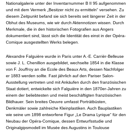
Nationalgalerie unter der Inventarnummer B II 95 aufgenommen
und mit dem Vermerk „Besitzer nicht zu ermitteln“ versehen. Zu
diesem Zeitpunkt befand sie sich bereits seit längerer Zeit in der
Obhut des Museums, wie wir durch Aktennotizen wissen. Durch
Merkmale, die in den historischen Fotografien aus Angers
dokumentiert sind, lässt sich die Identität des einst in der Opéra-
Comique ausgestellten Werks belegen.
Alexandre Falguière wurde in Paris unter A.-E. Carrièr-Belleuse
sowie J. L. Chenillion ausgebildet, wechselte 1854 in die Klasse
von F. Jouffroy an die Ecole des Beaux Arts, dessen Nachfolger
er 1883 werden sollte. Fast jährlich auf den Pariser Salon-
Ausstellung vertreten und mit Ankäufen durch den französischen
Staat dotiert, entwickelte sich Falguière in den 1870er-Jahren zu
einem der beliebtesten und meist beschäftigten französischen
Bildhauer. Sein breites Oeuvre umfasst Porträtbüsten,
Denkmäler sowie zahlreiche Kleinplastiken. Auch Bauplastiken
wie seine um 1898 entworfene Figur „Le Drama Lyrique“ für den
Neubau der Opéra-Comique, dessen Entwurfsstudie und
Originalgipsmodell im Musée des Augustins in Toulouse