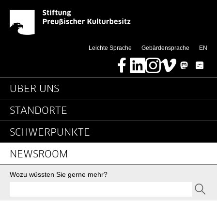
Detailseite - Stiftung 
Springe direkt zu:
(thi
Leichte Sprache
Gebärdensprache
EN
Facebook
LinkedIn
Instagram
Vimeo
Mastodon
Bluesky
Hauptnavigation
ÜBER UNS
STANDORTE
SCHWERPUNKTE
NEWSROOM
Suche
Wozu wüssten Sie gerne mehr?
SEND