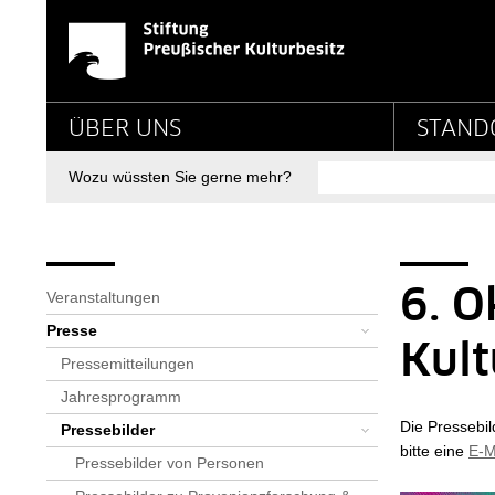
Detailseite - Stiftun
Springe direkt zu:
Hauptnavigation
ÜBER UNS
STAND
Suche
Wozu wüssten Sie gerne mehr?
Seitenpfad
Bereichsnavigation
Sie sind hier:
SPK-Website
Newsroom
Presse
Pressebilder
Archiv
Detailseite
6. O
Veranstaltungen
Presse
Kul
Pressemitteilungen
Jahresprogramm
Die Pressebil
Pressebilder
bitte eine
E-M
Pressebilder von Personen