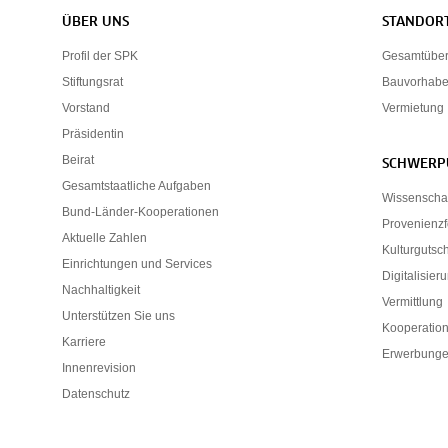
Servicenavigation
ÜBER UNS
STANDOR
Profil der SPK
Gesamtübers
Stiftungsrat
Bauvorhab
Vorstand
Vermietung
Präsidentin
Beirat
SCHWERP
Gesamtstaatliche Aufgaben
Wissenscha
Bund-Länder-Kooperationen
Provenienz
Aktuelle Zahlen
Kulturgutsc
Einrichtungen und Services
Digitalisier
Nachhaltigkeit
Vermittlung
Unterstützen Sie uns
Kooperatio
Karriere
Erwerbunge
Innenrevision
Datenschutz