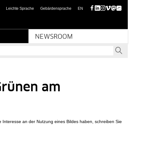
z
(this page in English)
Leichte Sprache
Gebärdensprache
EN
Facebook
LinkedIn
Instagram
Vimeo
Mastodon
Bluesky
NEWSROOM
SENDEN
 Grünen am
e Interesse an der Nutzung eines Bildes haben, schreiben Sie