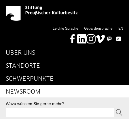
Detailseite - Stiftung 
Springe direkt zu:
(thi
Leichte Sprache
Gebärdensprache
EN
Facebook
LinkedIn
Instagram
Vimeo
Mastodon
Bluesky
Hauptnavigation
ÜBER UNS
STANDORTE
SCHWERPUNKTE
NEWSROOM
Suche
Wozu wüssten Sie gerne mehr?
SEND