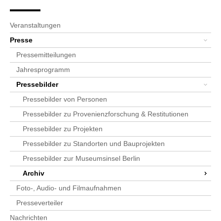
Seitenpfad
Bereichsnavigation
Sie sind hier:
SPK-Website
Newsroom
Presse
Pressebilder
Archiv
Detailseite
Veranstaltungen
Presse
Pressemitteilungen
Jahresprogramm
Pressebilder
Pressebilder von Personen
Pressebilder zu Provenienzforschung & Restitutionen
Pressebilder zu Projekten
Pressebilder zu Standorten und Bauprojekten
Pressebilder zur Museumsinsel Berlin
Archiv
Foto-, Audio- und Filmaufnahmen
Presseverteiler
Nachrichten