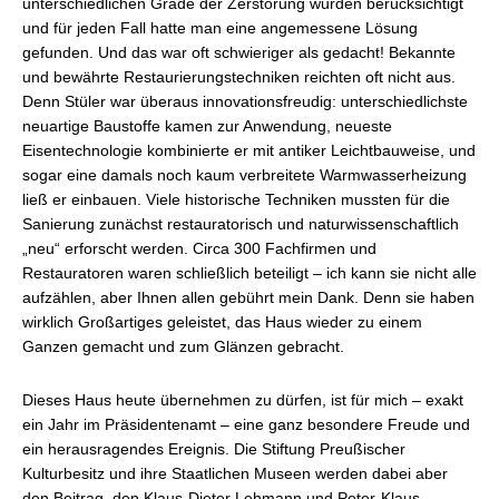
unterschiedlichen Grade der Zerstörung wurden berücksichtigt
und für jeden Fall hatte man eine angemessene Lösung
gefunden. Und das war oft schwieriger als gedacht! Bekannte
und bewährte Restaurierungstechniken reichten oft nicht aus.
Denn Stüler war überaus innovationsfreudig: unterschiedlichste
neuartige Baustoffe kamen zur Anwendung, neueste
Eisentechnologie kombinierte er mit antiker Leichtbauweise, und
sogar eine damals noch kaum verbreitete Warmwasserheizung
ließ er einbauen. Viele historische Techniken mussten für die
Sanierung zunächst restauratorisch und naturwissenschaftlich
„neu“ erforscht werden. Circa 300 Fachfirmen und
Restauratoren waren schließlich beteiligt – ich kann sie nicht alle
aufzählen, aber Ihnen allen gebührt mein Dank. Denn sie haben
wirklich Großartiges geleistet, das Haus wieder zu einem
Ganzen gemacht und zum Glänzen gebracht.
Dieses Haus heute übernehmen zu dürfen, ist für mich – exakt
ein Jahr im Präsidentenamt – eine ganz besondere Freude und
ein herausragendes Ereignis. Die Stiftung Preußischer
Kulturbesitz und ihre Staatlichen Museen werden dabei aber
den Beitrag, den Klaus-Dieter Lehmann und Peter-Klaus