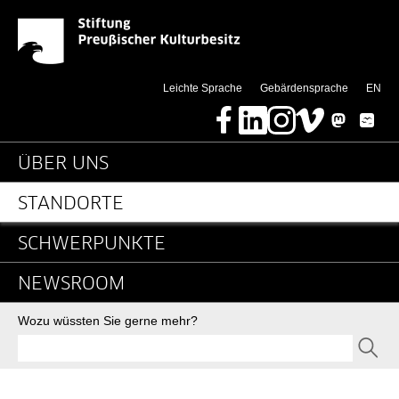
News-Detail-Bauvorhab
Springe direkt zu:
(thi
Leichte Sprache
Gebärdensprache
EN
Facebook
LinkedIn
Instagram
Vimeo
Mastodon
Bluesky
Hauptnavigation
ÜBER UNS
STANDORTE
SCHWERPUNKTE
NEWSROOM
Suche
Wozu wüssten Sie gerne mehr?
SEND