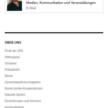
Medien, Kommunikation und Veranstaltungen
E-Mail
Servicenavigation
ÜBER UNS
Profil der SPK
Stiftungsrat
Vorstand
Präsidentin
Beirat
Gesamtstaatliche Aufgaben
Bund-Länder-Kooperationen
Aktuelle Zahlen
Einrichtungen und Services
Nachhaltigkeit