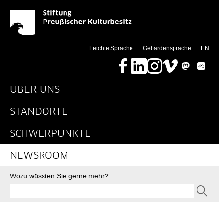
Detailseite - Stiftung 
Springe direkt zu:
(thi
Leichte Sprache
Gebärdensprache
EN
Facebook
LinkedIn
Instagram
Vimeo
Mastodon
Bluesky
Hauptnavigation
ÜBER UNS
STANDORTE
SCHWERPUNKTE
NEWSROOM
Suche
Wozu wüssten Sie gerne mehr?
SEND