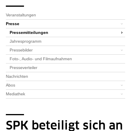
Seitenpfad
Bereichsnavigation
Sie sind hier:
SPK-Website
Newsroom
Presse
Pressemitteilungen
Detailseite
Veranstaltungen
Presse
Pressemitteilungen
Jahresprogramm
Pressebilder
Foto-, Audio- und Filmaufnahmen
Presseverteiler
Nachrichten
Abos
Mediathek
SPK beteiligt sich an