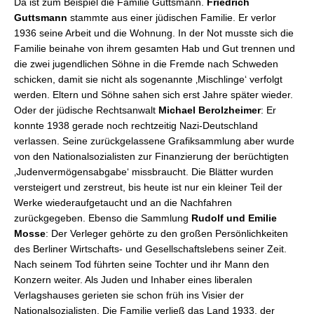
Da ist zum Beispiel die Familie Guttsmann.
Friedrich
Guttsmann
stammte aus einer jüdischen Familie. Er verlor
1936 seine Arbeit und die Wohnung. In der Not musste sich die
Familie beinahe von ihrem gesamten Hab und Gut trennen und
die zwei jugendlichen Söhne in die Fremde nach Schweden
schicken, damit sie nicht als sogenannte ‚Mischlinge‘ verfolgt
werden. Eltern und Söhne sahen sich erst Jahre später wieder.
Oder der jüdische Rechtsanwalt
Michael Berolzheimer
: Er
konnte 1938 gerade noch rechtzeitig Nazi-Deutschland
verlassen. Seine zurückgelassene Grafiksammlung aber wurde
von den Nationalsozialisten zur Finanzierung der berüchtigten
‚Judenvermögensabgabe‘ missbraucht. Die Blätter wurden
versteigert und zerstreut, bis heute ist nur ein kleiner Teil der
Werke wiederaufgetaucht und an die Nachfahren
zurückgegeben. Ebenso die Sammlung
Rudolf und Emilie
Mosse
: Der Verleger gehörte zu den großen Persönlichkeiten
des Berliner Wirtschafts- und Gesellschaftslebens seiner Zeit.
Nach seinem Tod führten seine Tochter und ihr Mann den
Konzern weiter. Als Juden und Inhaber eines liberalen
Verlagshauses gerieten sie schon früh ins Visier der
Nationalsozialisten. Die Familie verließ das Land 1933, der