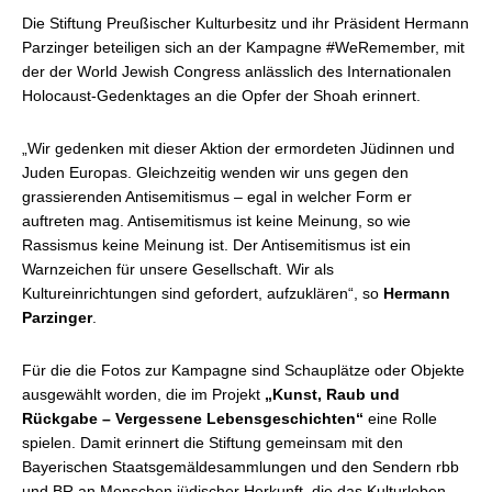
Die Stiftung Preußischer Kulturbesitz und ihr Präsident Hermann
Parzinger beteiligen sich an der Kampagne #WeRemember, mit
der der World Jewish Congress anlässlich des Internationalen
Holocaust-Gedenktages an die Opfer der Shoah erinnert.
„Wir gedenken mit dieser Aktion der ermordeten Jüdinnen und
Juden Europas. Gleichzeitig wenden wir uns gegen den
grassierenden Antisemitismus – egal in welcher Form er
auftreten mag. Antisemitismus ist keine Meinung, so wie
Rassismus keine Meinung ist. Der Antisemitismus ist ein
Warnzeichen für unsere Gesellschaft. Wir als
Kultureinrichtungen sind gefordert, aufzuklären“, so
Hermann
Parzinger
.
Für die die Fotos zur Kampagne sind Schauplätze oder Objekte
ausgewählt worden, die im Projekt
„Kunst, Raub und
Rückgabe – Vergessene Lebensgeschichten“
eine Rolle
spielen. Damit erinnert die Stiftung gemeinsam mit den
Bayerischen Staatsgemäldesammlungen und den Sendern rbb
und BR an Menschen jüdischer Herkunft, die das Kulturleben