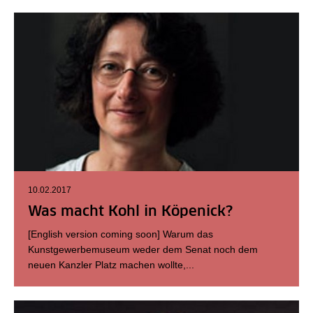
10.02.2017
Was macht Kohl in Köpenick?
[English version coming soon] Warum das
Kunstgewerbemuseum weder dem Senat noch dem
neuen Kanzler Platz machen wollte,...