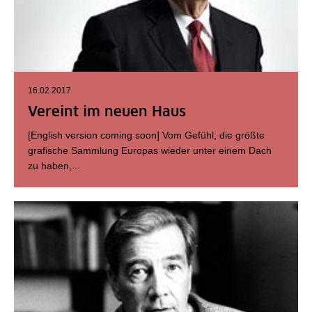
16.02.2017
Vereint im neuen Haus
[English version coming soon] Vom Gefühl, die größte
grafische Sammlung Europas wieder unter einem Dach
zu haben,...