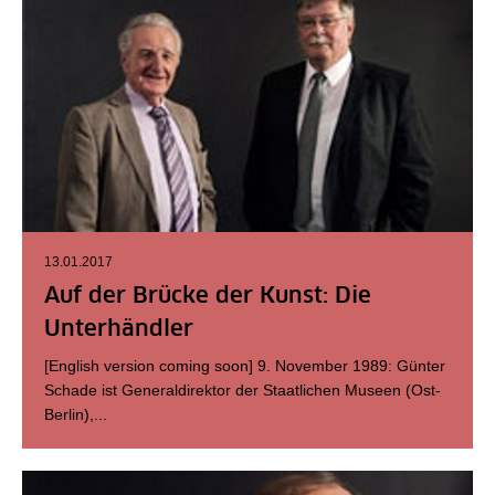
13.01.2017
Auf der Brücke der Kunst: Die
Unterhändler
[English version coming soon] 9. November 1989: Günter
Schade ist Generaldirektor der Staatlichen Museen (Ost-
Berlin),...