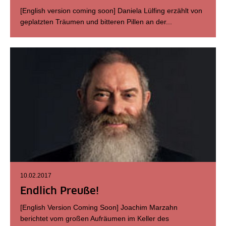
[English version coming soon] Daniela Lülfing erzählt von
geplatzten Träumen und bitteren Pillen an der...
10.02.2017
Endlich Preuße!
[English Version Coming Soon] Joachim Marzahn
berichtet vom großen Aufräumen im Keller des