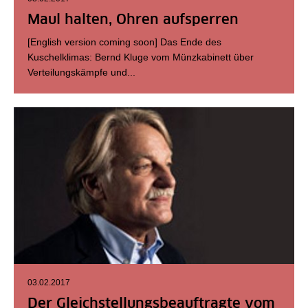
Maul halten, Ohren aufsperren
[English version coming soon] Das Ende des
Kuschelklimas: Bernd Kluge vom Münzkabinett über
Verteilungskämpfe und...
03.02.2017
Der Gleichstellungsbeauftragte vom