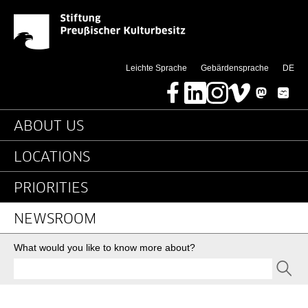
Wir müssen es packen 
Jump directly to:
(di
Leichte Sprache
Gebärdensprache
DE
Facebook
LinkedIn
Instagram
Vimeo
Mastodon
Bluesky
Main navigation
ABOUT US
LOCATIONS
PRIORITIES
NEWSROOM
Search
What would you like to know more about?
SEND