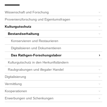
Seitenpfad
Bereichsnavigation
Sie sind hier:
SPK-Website
Schwerpunkte
Kulturgutschutz
Bestandserhaltung
Das Rathgen-Forschungslabor
Alle News: Rathgen-Forschungsl...
News-Detail-RLF
Wissenschaft und Forschung
Provenienzforschung und Eigentumsfragen
Kulturgutschutz
Bestandserhaltung
Konservieren und Restaurieren
Digitalisieren und Dokumentieren
Das Rathgen-Forschungslabor
Kulturgutschutz in den Herkunftsländern
Raubgrabungen und illegaler Handel
Digitalisierung
Vermittlung
Kooperationen
Erwerbungen und Schenkungen