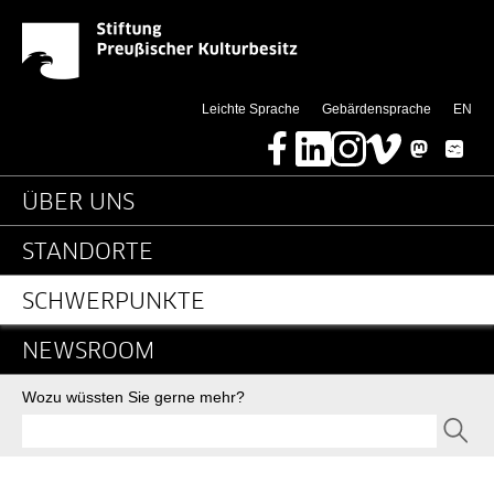
News-Detail-RLF - Stif
Springe direkt zu:
(thi
Leichte Sprache
Gebärdensprache
EN
Facebook
LinkedIn
Instagram
Vimeo
Mastodon
Bluesky
Hauptnavigation
ÜBER UNS
STANDORTE
SCHWERPUNKTE
NEWSROOM
Suche
Wozu wüssten Sie gerne mehr?
SEND