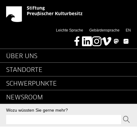
News - Detailseite - St
Springe direkt zu:
(thi
Leichte Sprache
Gebärdensprache
EN
Facebook
LinkedIn
Instagram
Vimeo
Mastodon
Bluesky
Hauptnavigation
ÜBER UNS
STANDORTE
SCHWERPUNKTE
NEWSROOM
Suche
Wozu wüssten Sie gerne mehr?
SEND