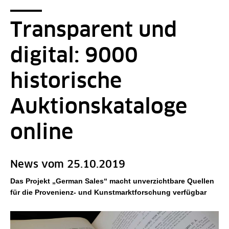
Seitenpfad
Sie sind hier:
SPK-Website
News - Detailseite
Transparent und
digital: 9000
historische
Auktionskataloge
online
News vom 25.10.2019
Das Projekt „German Sales“ macht unverzichtbare Quellen
für die Provenienz- und Kunstmarktforschung verfügbar