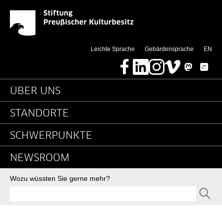
News - Detailseite - St
Springe direkt zu:
(thi
Leichte Sprache
Gebärdensprache
EN
Facebook
LinkedIn
Instagram
Vimeo
Mastodon
Bluesky
Hauptnavigation
ÜBER UNS
STANDORTE
SCHWERPUNKTE
NEWSROOM
Suche
Wozu wüssten Sie gerne mehr?
SEND