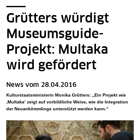
Seitenpfad
Sie sind hier:
SPK-Website
News - Detailseite
Grütters würdigt
Museumsguide-
Projekt: Multaka
wird gefördert
News vom 28.04.2016
Kulturstaatsministerin Monika Grütters: „Ein Projekt wie
‚Multaka‘ zeigt auf vorbildliche Weise, wie die Integration
der Neuankömmlinge unterstützt werden kann.“