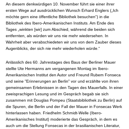
An diesem denkwürdigen 10. November führt sie einer ihrer
ersten Wege auf ausdrücklichen Wunsch Erhard Englers („Ich
möchte gern eine öffentliche Bibliothek besuchen“) in die
Bibliothek des Ibero-Amerikanischen Instituts. Am Ende des
Tages „winkten [wir] zum Abschied, während die beiden sich
entfernten, als würden wir uns nie mehr wiedersehen. In
Wahrheit aber verabschiedeten wir uns von dem Zauber dieses
Augenblicks, der sich nie mehr wiederholen würde.“
Anlässlich des 60. Jahrestages des Baus der Berliner Mauer
stellte Ute Hermanns am vergangenen Montag im Ibero-
Amerikanischen Institut den Autor und Freund Rubem Fonseca
und seine "Erinnerungen an Berlin" vor und erzählte von ihren
gemeinsamen Erlebnissen in den Tagen des Mauerfalls. In einer
zweisprachigen Lesung und im Gespräch begab sie sich
zusammen mit Douglas Pompeu (Staatsbibliothek zu Berlin) auf
die Spuren, die Berlin und der Fall der Mauer in Fonsecas Werk
hinterlassen haben. Friedhelm Schmidt-Welle (Ibero-
Amerikanisches Institut) moderierte das Gespräch, in dem es
auch um die Stellung Fonsecas in der brasilianischen Literatur,