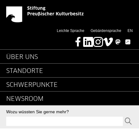
News - Detailseite - De
Springe direkt zu:
(thi
Leichte Sprache
Gebärdensprache
EN
Facebook
LinkedIn
Instagram
Vimeo
Mastodon
Bluesky
Hauptnavigation
ÜBER UNS
STANDORTE
SCHWERPUNKTE
NEWSROOM
Suche
Wozu wüssten Sie gerne mehr?
SEND