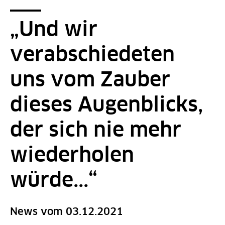
Seitenpfad
Sie sind hier:
SPK-Website
News - Detailseite - Default
„Und wir
verabschiedeten
uns vom Zauber
dieses Augenblicks,
der sich nie mehr
wiederholen
würde...“
News vom 03.12.2021