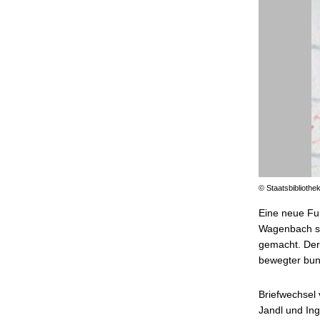
© Staatsbibliothek
Eine neue Fun
Wagenbach se
gemacht. Der 
bewegter bun
Briefwechsel
Jandl und In