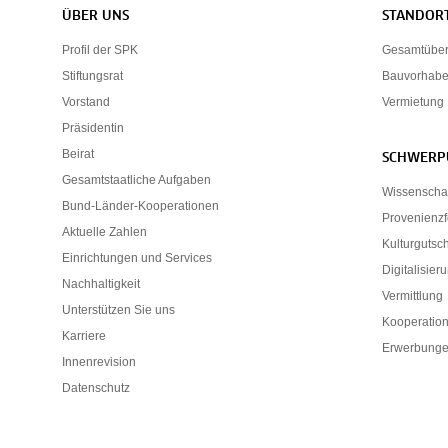
Servicenavigation
ÜBER UNS
STANDOR
Profil der SPK
Gesamtübers
Stiftungsrat
Bauvorhab
Vorstand
Vermietung
Präsidentin
Beirat
SCHWERP
Gesamtstaatliche Aufgaben
Wissenscha
Bund-Länder-Kooperationen
Provenienz
Aktuelle Zahlen
Kulturgutsc
Einrichtungen und Services
Digitalisier
Nachhaltigkeit
Vermittlung
Unterstützen Sie uns
Kooperatio
Karriere
Erwerbunge
Innenrevision
Datenschutz