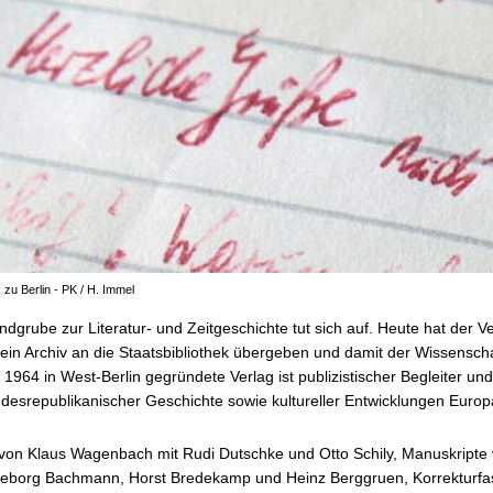
 zu Berlin - PK / H. Immel
dgrube zur Literatur- und Zeitgeschichte tut sich auf. Heute hat der V
in Archiv an die Staatsbibliothek übergeben und damit der Wissenscha
1964 in West-Berlin gegründete Verlag ist publizistischer Begleiter un
desrepublikanischer Geschichte sowie kultureller Entwicklungen Europ
 von Klaus Wagenbach mit Rudi Dutschke und Otto Schily, Manuskripte 
geborg Bachmann, Horst Bredekamp und Heinz Berggruen, Korrekturf