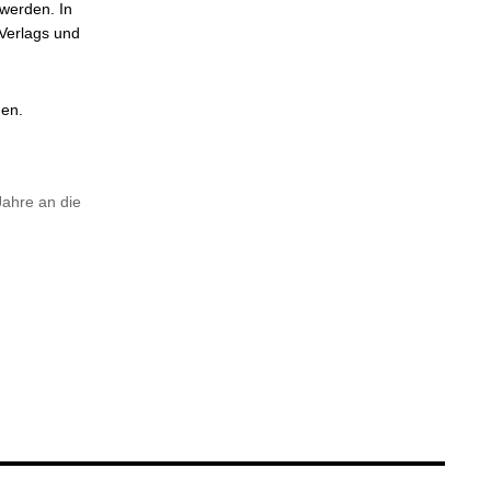
 werden. In
Verlags und
den.
Jahre an die