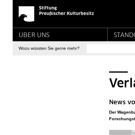
News - Detailseite - 
Springe direkt zu:
Hauptnavigation
ÜBER UNS
STAND
Suche
Wozu wüssten Sie gerne mehr?
Seitenpfad
Sie sind hier:
SPK-Website
News - Detailseite
Verl
News vo
Der Wagenbac
Forschungsl