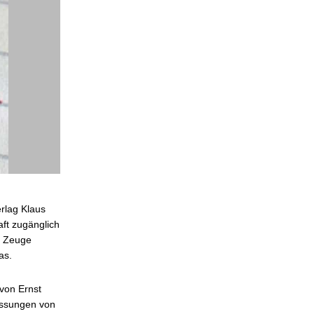
erlag Klaus
ft zugänglich
d Zeuge
as.
von Ernst
assungen von