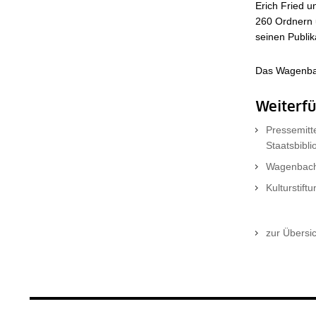
Erich Fried u
260 Ordnern 
seinen Publik
Das Wagenbach
Weiterf
Pressemitte
Staatsbibl
Wagenbach
Kulturstift
zur Übersi