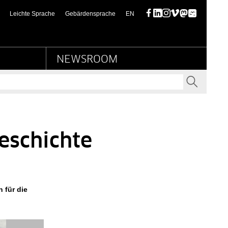
turbesitz
(this page in English)
Leichte Sprache
Gebärdensprache
EN
Facebook
LinkedIn
Instagram
Vimeo
Mastodon
Bluesky
NEWSROOM
SENDEN
geschichte
 für die