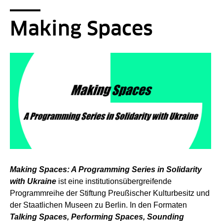
Seitenpfad
Sie sind hier:
SPK-Website
Newsroom
Dossiers und Nachrichten
Dossiers
Dossier: Magazin International...
Making Spaces
Making Spaces
Making Spaces: A Programming Series in Solidarity
with Ukraine
ist eine institutionsübergreifende
Programmreihe der Stiftung Preußischer Kulturbesitz und
der Staatlichen Museen zu Berlin. In den Formaten
Talking Spaces, Performing Spaces, Sounding