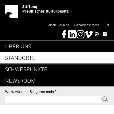
News-Detail-NG20 - Sti
Springe direkt zu:
(thi
Leichte Sprache
Gebärdensprache
EN
Facebook
LinkedIn
Instagram
Vimeo
Mastodon
Bluesky
Hauptnavigation
ÜBER UNS
STANDORTE
SCHWERPUNKTE
NEWSROOM
Suche
Wozu wüssten Sie gerne mehr?
SEND