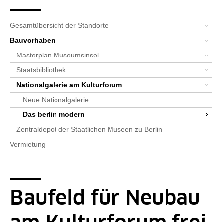
Seitenpfad
Bereichsnavigation
Sie sind hier:
SPK-Website
Standorte
Bauvorhaben
Nationalgalerie am Kulturforum
Das berlin modern
Alle News: Museum des 20. Jahr...
News-Detail-NG20
Gesamtübersicht der Standorte
Bauvorhaben
Masterplan Museumsinsel
Staatsbibliothek
Nationalgalerie am Kulturforum
Neue Nationalgalerie
Das berlin modern
Zentraldepot der Staatlichen Museen zu Berlin
Vermietung
Baufeld für Neubau