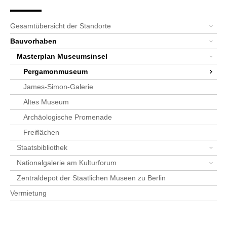
Seitenpfad
Bereichsnavigation
Sie sind hier:
SPK-Website
Standorte
Bauvorhaben
Masterplan Museumsinsel
Pergamonmuseum
Alle News: Pergamonmuseum
News-Detail-Pergamonmuseum
Gesamtübersicht der Standorte
Bauvorhaben
Masterplan Museumsinsel
Pergamonmuseum
James-Simon-Galerie
Altes Museum
Archäologische Promenade
Freiflächen
Staatsbibliothek
Nationalgalerie am Kulturforum
Zentraldepot der Staatlichen Museen zu Berlin
Vermietung