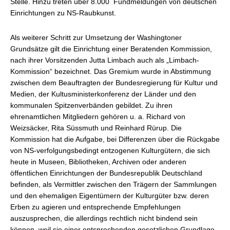
Stelle. Hinzu treten über 8.000 Fundmeldungen von deutschen
Einrichtungen zu NS-Raubkunst.
Als weiterer Schritt zur Umsetzung der Washingtoner
Grundsätze gilt die Einrichtung einer Beratenden Kommission,
nach ihrer Vorsitzenden Jutta Limbach auch als „Limbach-
Kommission“ bezeichnet. Das Gremium wurde in Abstimmung
zwischen dem Beauftragten der Bundesregierung für Kultur und
Medien, der Kultusministerkonferenz der Länder und den
kommunalen Spitzenverbänden gebildet. Zu ihren
ehrenamtlichen Mitgliedern gehören u. a. Richard von
Weizsäcker, Rita Süssmuth und Reinhard Rürup. Die
Kommission hat die Aufgabe, bei Differenzen über die Rückgabe
von NS-verfolgungsbedingt entzogenen Kulturgütern, die sich
heute in Museen, Bibliotheken, Archiven oder anderen
öffentlichen Einrichtungen der Bundesrepublik Deutschland
befinden, als Vermittler zwischen den Trägern der Sammlungen
und den ehemaligen Eigentümern der Kulturgüter bzw. deren
Erben zu agieren und entsprechende Empfehlungen
auszusprechen, die allerdings rechtlich nicht bindend sein
können, weil sie einer entsprechenden gesetzlichen Grundlage