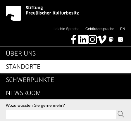
News-Detail-Pergamonm
Springe direkt zu:
(thi
Leichte Sprache
Gebärdensprache
EN
Facebook
LinkedIn
Instagram
Vimeo
Mastodon
Bluesky
Hauptnavigation
ÜBER UNS
STANDORTE
SCHWERPUNKTE
NEWSROOM
Suche
Wozu wüssten Sie gerne mehr?
SEND