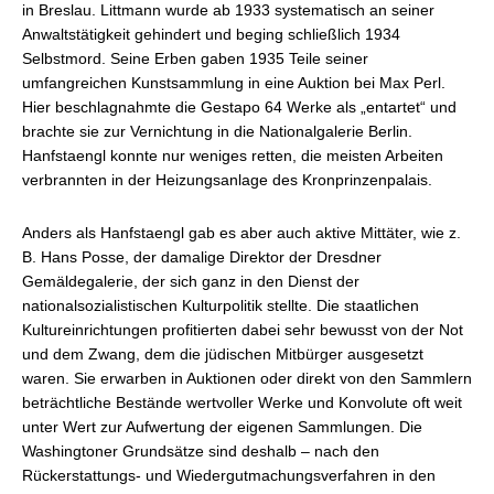
in Breslau. Littmann wurde ab 1933 systematisch an seiner
Anwaltstätigkeit gehindert und beging schließlich 1934
Selbstmord. Seine Erben gaben 1935 Teile seiner
umfangreichen Kunstsammlung in eine Auktion bei Max Perl.
Hier beschlagnahmte die Gestapo 64 Werke als „entartet“ und
brachte sie zur Vernichtung in die Nationalgalerie Berlin.
Hanfstaengl konnte nur weniges retten, die meisten Arbeiten
verbrannten in der Heizungsanlage des Kronprinzenpalais.
Anders als Hanfstaengl gab es aber auch aktive Mittäter, wie z.
B. Hans Posse, der damalige Direktor der Dresdner
Gemäldegalerie, der sich ganz in den Dienst der
nationalsozialistischen Kulturpolitik stellte. Die staatlichen
Kultureinrichtungen profitierten dabei sehr bewusst von der Not
und dem Zwang, dem die jüdischen Mitbürger ausgesetzt
waren. Sie erwarben in Auktionen oder direkt von den Sammlern
beträchtliche Bestände wertvoller Werke und Konvolute oft weit
unter Wert zur Aufwertung der eigenen Sammlungen. Die
Washingtoner Grundsätze sind deshalb – nach den
Rückerstattungs- und Wiedergutmachungsverfahren in den