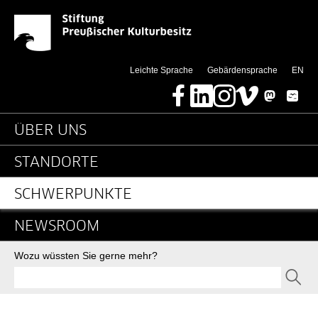
Alle News: museum4pun
Springe direkt zu:
(thi
Leichte Sprache
Gebärdensprache
EN
Facebook
LinkedIn
Instagram
Vimeo
Mastodon
Bluesky
Hauptnavigation
ÜBER UNS
STANDORTE
SCHWERPUNKTE
NEWSROOM
Suche
Wozu wüssten Sie gerne mehr?
SEND