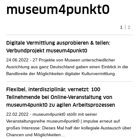
museum4punkt0
Seite
(aktuelle
Seite
1
2
Digitale Vermittlung ausprobieren & teilen:
Verbundprojekt museum4punkt0
24.06.2022 -
27 Projekte von Museen unterschiedlicher
Ausrichtung aus ganz Deutschland gaben einen Einblick in die
Bandbreite der Möglichkeiten digitaler Kulturvermittlung
Flexibel, interdisziplinär, vernetzt: 100
Teilnehmende bei Online-Veranstaltung von
museum4punkt0 zu agilen Arbeitsprozessen
22.02.2022 -
museum4punkt0 stößt mit seiner
Veranstaltungsreihe museum4punkt0 | impulse erneut auf
großes Interesse: Dieses Mal half der kollegiale Austausch über
Chancen und Möglichkeiten…