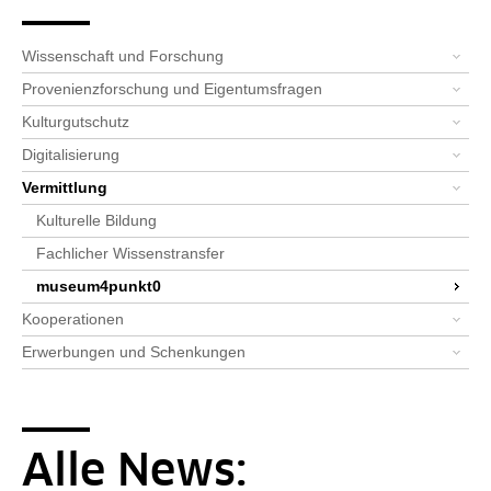
Seitenpfad
Bereichsnavigation
Sie sind hier:
SPK-Website
Schwerpunkte
Vermittlung
museum4punkt0
Alle News: museum4punkt0
Wissenschaft und Forschung
Provenienzforschung und Eigentumsfragen
Kulturgutschutz
Digitalisierung
Vermittlung
Kulturelle Bildung
Fachlicher Wissenstransfer
museum4punkt0
Kooperationen
Erwerbungen und Schenkungen
Alle News: