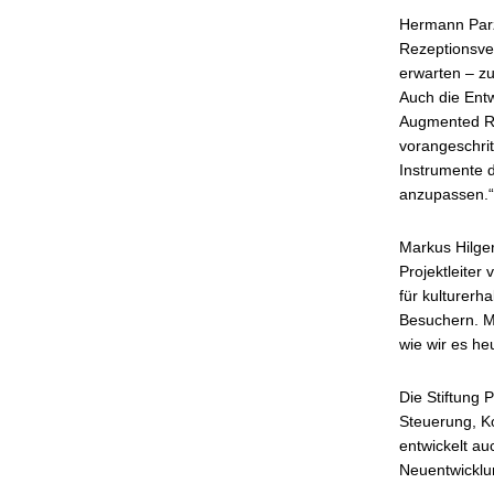
Hermann Parz
Rezeptionsve
erwarten – z
Auch die Entw
Augmented Re
vorangeschri
Instrumente d
anzupassen.“
Markus Hilger
Projektleiter
für kulturerh
Besuchern. M
wie wir es he
Die Stiftung 
Steuerung, K
entwickelt au
Neuentwicklun