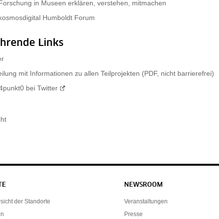
t Forschung in Museen erklären, verstehen, mitmachen
t kosmosdigital Humboldt Forum
ührende Links
er
ilung mit Informationen zu allen Teilprojekten (PDF, nicht barrierefrei)
unkt0 bei Twitter
cht
TE
NEWSROOM
icht der Standorte
Veranstaltungen
en
Presse