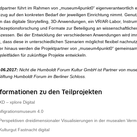
dpartner führt im Rahmen von „museum4punkt0“ eigenverantwortlich ein
zug auf den konkreten Bedarf der jeweiligen Einrichtung nimmt. Genu
m das digitale Storytelling, 3D-Anwendungen, ein VR/AR-Labor, Instru
Rezeptionsforschung und Formate zur Beteiligung an wissenschaftliche
ozessen. Bei der Entwicklung der verschiedenen Anwendungen wird i
t, dass diese in unterschiedlichen Szenarien möglichst flexibel nachnut
ber hinaus werden die Projektpartner von „museum4punkt0“ gemeinsa
leitfäden für zukünftige Projekte entwickeln.
.06.2017:
Nicht die Humboldt Forum Kultur GmbH ist Partner von mu
tiftung Humboldt Forum im Berliner Schloss.
formationen zu den Teilprojekten
 XD – xplore Digital
t Migrationsmuseum 4.0
 Perspektiven dreidimensionaler Visualisierungen in der musealen Vermi
 Kulturgut Fastnacht digital