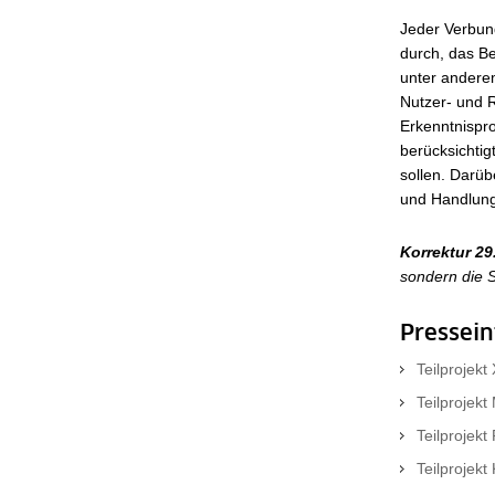
Jeder Verbun
durch, das Be
unter andere
Nutzer- und 
Erkenntnispr
berücksichtig
sollen. Darü
und Handlungs
Korrektur 29
sondern die S
Pressein
Teilprojekt
Teilprojek
Teilprojekt
Teilprojekt