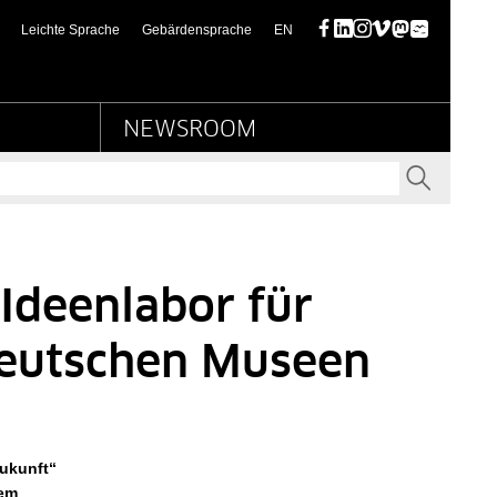
turbesitz
(this page in English)
Leichte Sprache
Gebärdensprache
EN
Facebook
LinkedIn
Instagram
Vimeo
Mastodon
Bluesky
NEWSROOM
SENDEN
Ideenlabor für
deutschen Museen
Zukunft“
nem