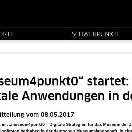
Stiftung Preußischer Kul
ORTE
SCHWERPUNKTE
eum4punkt0“ startet: 
itale Anwendungen in 
itteilung vom 08.05.2017
t mit „museum4punkt0 – Digitale Strategien für das Museum der 
isionärsten Vorhaben in der deutschen Museumslandschaft. In ei