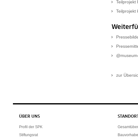
Teilprojek
Teilprojek
Weiterf
Pressebild
Pressemitte
@museum4p
zur Übersi
Servicenavigation
ÜBER UNS
STANDOR
Profil der SPK
Gesamtübers
Stiftungsrat
Bauvorhab