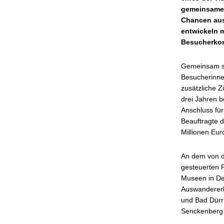
gemeinsamen 
Chancen aus
entwickeln 
Besucherko
Gemeinsam su
Besucherinnen
zusätzliche 
drei Jahren b
Anschluss für
Beauftragte 
Millionen Eur
An dem von de
gesteuerten Pr
Museen in De
Auswanderer
und Bad Dürr
Senckenberg 