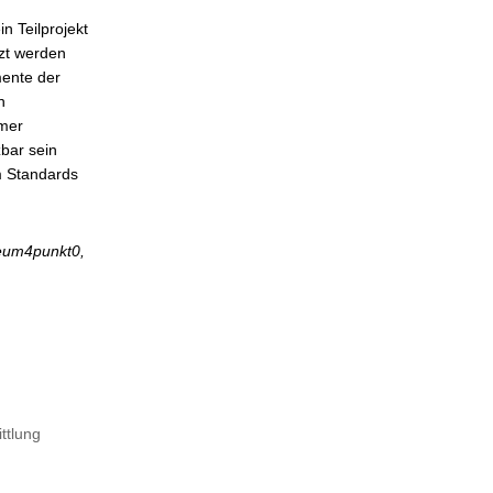
 Teilprojekt
tzt werden
mente der
n
mmer
zbar sein
m Standards
seum4punkt0,
ttlung