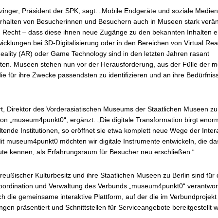
inger, Präsident der SPK, sagt: „Mobile Endgeräte und soziale Medie
rhalten von Besucherinnen und Besuchern auch in Museen stark veränd
u Recht – dass diese ihnen neue Zugänge zu den bekannten Inhalten e
icklungen bei 3D-Digitalisierung oder in den Bereichen von Virtual Real
ality (AR) oder Game Technology sind in den letzten Jahren rasant
tten. Museen stehen nun vor der Herausforderung, aus der Fülle der m
ie für ihre Zwecke passendsten zu identifizieren und an ihre Bedürfnis
t, Direktor des Vorderasiatischen Museums der Staatlichen Museen zu
 von „museum4punkt0“, ergänzt: „Die digitale Transformation birgt enor
altende Institutionen, so eröffnet sie etwa komplett neue Wege der Inter
it museum4punkt0 möchten wir digitale Instrumente entwickeln, die 
ute kennen, als Erfahrungsraum für Besucher neu erschließen.“
Preußischer Kulturbesitz und ihre Staatlichen Museen zu Berlin sind für 
oordination und Verwaltung des Verbunds „museum4punkt0“ verantwort
ch die gemeinsame interaktive Plattform, auf der die im Verbundprojekt
gen präsentiert und Schnittstellen für Serviceangebote bereitgestellt 