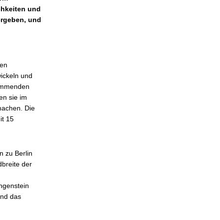
chkeiten und
ergeben, und
ren
wickeln und
kommenden
en sie im
machen. Die
it 15
n zu Berlin
dbreite der
ngenstein
und das