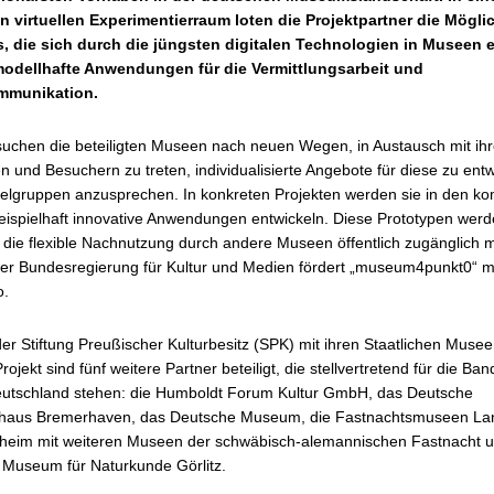
virtuellen Experimentierraum loten die Projektpartner die Mögli
, die sich durch die jüngsten digitalen Technologien in Museen 
modellhafte Anwendungen für die Vermittlungsarbeit und
mmunikation.
chen die beteiligten Museen nach neuen Wegen, in Austausch mit ih
 und Besuchern zu treten, individualisierte Angebote für diese zu ent
Zielgruppen anzusprechen. In konkreten Projekten werden sie in den 
eispielhaft innovative Anwendungen entwickeln. Diese Prototypen werd
 die flexible Nachnutzung durch andere Museen öffentlich zugänglich 
der Bundesregierung für Kultur und Medien fördert „museum4punkt0“ m
o.
r Stiftung Preußischer Kulturbesitz (SPK) mit ihren Staatlichen Musee
ojekt sind fünf weitere Partner beteiligt, die stellvertretend für die Ban
utschland stehen: die Humboldt Forum Kultur GmbH, das Deutsche
haus Bremerhaven, das Deutsche Museum, die Fastnachtsmuseen La
heim mit weiteren Museen der schwäbisch-alemannischen Fastnacht 
Museum für Naturkunde Görlitz.