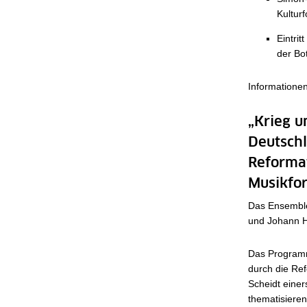
Kultur
Eintrit
der Bo
Informatione
„Krieg u
Deutschl
Reformat
Musikfo
Das Ensemble
und Johann 
Das Programm 
durch die Ref
Scheidt einer
thematisiere