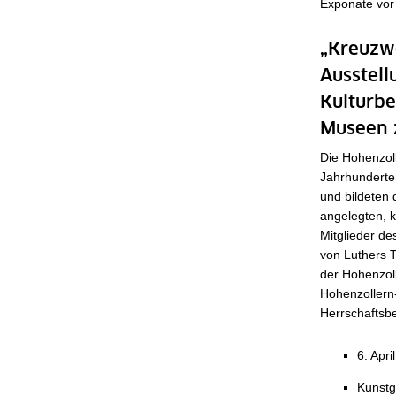
Exponate vor
„Kreuzwe
Ausstell
Kulturb
Museen 
Die Hohenzol
Jahrhunderte
und bildeten 
angelegten, 
Mitglieder d
von Luthers 
der Hohenzol
Hohenzollern-
Herrschaftsbe
6. Apri
Kunstg