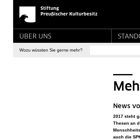
News - Detailseite - 
Springe direkt zu:
Hauptnavigation
ÜBER UNS
STAND
Suche
Wozu wüssten Sie gerne mehr?
Seitenpfad
Sie sind hier:
SPK-Website
News - Detailseite
Mehr
News vo
2017 steht g
Thesen an d
Menschheitsg
auch die SPK