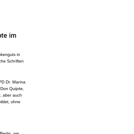
ote im
nkenguts in
he Schriften
 PD Dr. Marina
 Don Quijote,
r, aber auch
ildet, ohne
 Berlin, am