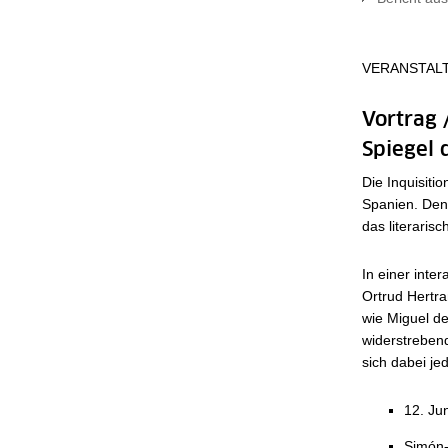
VERANSTAL
Vortrag 
Spiegel 
Die Inquisiti
Spanien. Denn
das literaris
In einer inte
Ortrud Hertra
wie Miguel de
widerstrebend
sich dabei je
12. Ju
Simón-