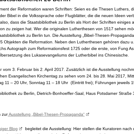
ment der Reformation waren Schriften: Seien es die Thesen Luthers, d
er Bibel in die Volkssprache oder Flugblätter, die die neuen Ideen verb
lso, dass die Staatsbibliothek zu Berlin als Hort der Schriften einiges 
ion zu zeigen hat. Wer die originalen Lutherthesen von 1517 sehen mö
taatsbibliothek zu Berlin tun. Die Ausstellung „Bibel-Thesen-Propaganda
5 Objekten die Reformation. Neben den Lutherthesen gehören dazu u
chs Autograph zum Reformationsfest 1725 oder die erste, von Fung A
 Übersetzung des Lukasevangeliums der Lutherbibel ins Chinesische.
r vom 3. Februar bis 2. April 2017. Zusätzlich ist die Ausstellung noch
hen Evangelischen Kirchentag zu sehen vom 24. bis 28. Mai 2017, Mit
g 11 – 20 Uhr, Sonntag 11 – 18 Uhr (Eintritt frei); Führungen jeweils 
bibliothek zu Berlin, Dietrich-Bonhoeffer-Saal, Haus Potsdamer Straße
 zur
Ausstellung „Bibel-Thesen-Propaganda“
iger Blog
begleitet die Ausstellung: Hier stellen die Kuratoren nach