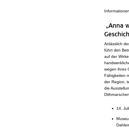
Informatione
„Anna we
Geschich
Anlässlich de
führt den Betr
auf der Wirke
handwerkliche
wegen ihres 
Fähigkeiten m
der Region, t
die Ausstellu
Dithmarschens
14. Ju
Museum
Dahl