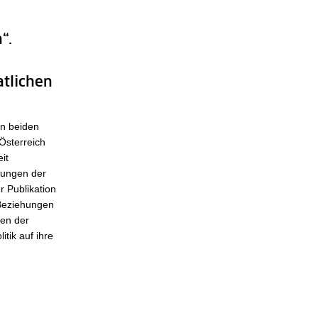
“.
tlichen
en beiden
Österreich
it
tungen der
 Publikation
 Beziehungen
gen der
tik auf ihre