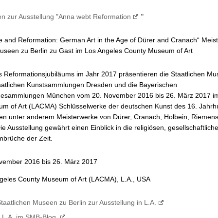
en zur Ausstellung "Anna webt Reformation
"
 and Reformation: German Art in the Age of Dürer and Cranach“ Meis
Museen zu Berlin zu Gast im Los Angeles County Museum of Art
s Reformationsjubiläums im Jahr 2017 präsentieren die Staatlichen M
Staatlichen Kunstsammlungen Dresden und die Bayerischen
desammlungen München vom 20. November 2016 bis 26. März 2017 im
m of Art (LACMA) Schlüsselwerke der deutschen Kunst des 16. Jahrh
en unter anderem Meisterwerke von Dürer, Cranach, Holbein, Riemen
e Ausstellung gewährt einen Einblick in die religiösen, gesellschaftlich
mbrüche der Zeit.
vember 2016 bis 26. März 2017
geles County Museum of Art (LACMA), L.A., USA
aatlichen Museen zu Berlin zur Ausstellung in L.A.
s L.A. im SMB-Blog