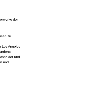
terwerke der
useen zu
 Los Angeles
underts.
schneider und
en und