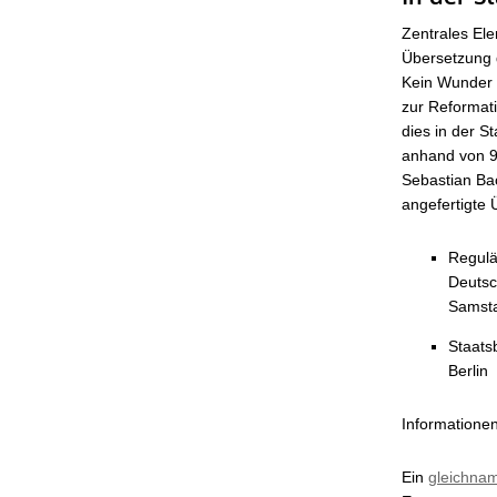
Zentrales Ele
Übersetzung d
Kein Wunder a
zur Reformat
dies in der S
anhand von 9
Sebastian Ba
angefertigte
Regulä
Deutsc
Samsta
Staats
Berlin
Informationen
Ein
gleichnam