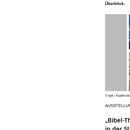
Überblick.
© bpk / Kupferst
AUSSTELLU
„Bibel-T
in der S