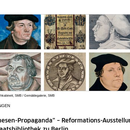
ichkabinett, SMB / Gemäldegalerie, SMB
NGEN
hesen-Propaganda“ – Reformations-Ausstell
taatsbibliothek zu Berlin