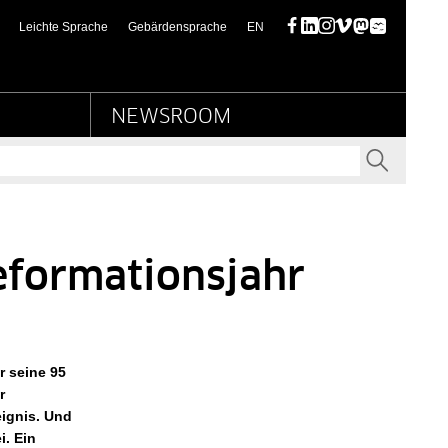
turbesitz
(this page in English)
Leichte Sprache
Gebärdensprache
EN
Facebook
LinkedIn
Instagram
Vimeo
Mastodon
Bluesky
NEWSROOM
SENDEN
eformationsjahr
r seine 95
r
eignis. Und
i. Ein