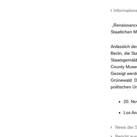
Information
„Renaissance
Staatlichen 
Anlässlich de
Berlin, die 
Staatsgemäl
County Museu
Gezeigt werd
Grünewald. Di
politischen U
20. No
Los An
News der St
Bericht au