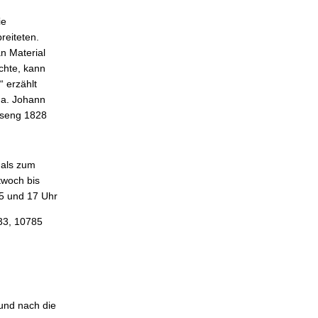
ie
reiteten.
an Material
chte, kann
“ erzählt
.a. Johann
sseng 1828
mals zum
twoch bis
15 und 17 Uhr
 33, 10785
 und nach die