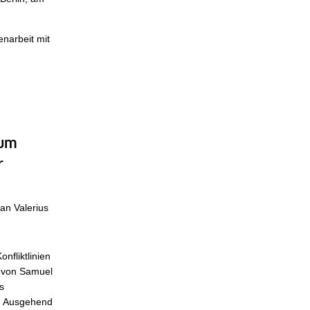
enarbeit mit
zum
r
an Valerius
nfliktlinien
“ von Samuel
s
s. Ausgehend