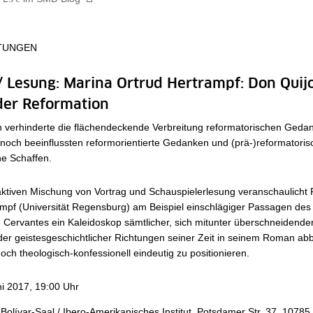
TUNGEN
/ Lesung: Marina Ortrud Hertrampf: Don Quij
der Reformation
on verhinderte die flächendeckende Verbreitung reformatorischen Geda
och beeinflussten reformorientierte Gedanken und (prä-)reformatorisc
che Schaffen.
raktiven Mischung von Vortrag und Schauspielerlesung veranschaulicht
mpf (Universität Regensburg) am Beispiel einschlägiger Passagen des
 Cervantes ein Kaleidoskop sämtlicher, sich mitunter überschneidende
er geistesgeschichtlicher Richtungen seiner Zeit in seinem Roman abb
doch theologisch-konfessionell eindeutig zu positionieren.
ni 2017, 19:00 Uhr
Bolívar-Saal / Ibero-Amerikanisches Institut, Potsdamer Str. 37, 10785