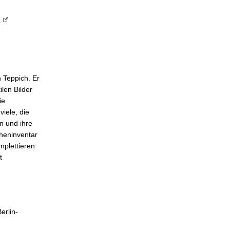
“
 Teppich. Er
ilen Bilder
ie
viele, die
n und ihre
cheninventar
mplettieren
t
erlin-