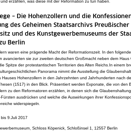
 und erzählen, was diese mit der Reformation zu tun haben.
ge – Die Hohenzollern und die Konfessionen
ung des Geheimen Staatsarchivs Preußischer
esitz und des Kunstgewerbemuseums der Staa
zu Berlin
lern waren eine prägende Macht der Reformationszeit. In den folgend
n avancierten sie zur zweiten deutschen Großmacht neben dem Haus 
die Spitze der protestantischen Territorien des Alten Reichs.In einem bre
kulturgeschichtlichen Panorama nimmt die Ausstellung die Glaubenshal
es Hauses Hohenzollern in den Jahrzehnten und Jahrhunderten nach der
Thesen (1517) in den Blick. Präsentiert werden Exponate, die von den
lern zu den Reformatoren erzählen, in denen sich die Glaubenshaltun
Fürsten ausdrücken und welche die Auswirkungen ihrer Konfessionspoli
reiche widerspiegeln.
l bis 9.Juli 2017
ewerbemuseum, Schloss Köpenick, Schloßinsel 1, 12557 Berlin