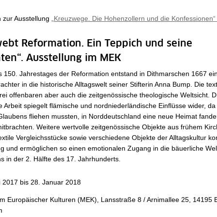
n zur Ausstellung
„Kreuzwege. Die Hohenzollern und die Konfessionen
bt Reformation. Ein Teppich und seine
ten“. Ausstellung im MEK
s 150. Jahrestages der Reformation entstand in Dithmarschen 1667 ein
achter in die historische Alltagswelt seiner Stifterin Anna Bump. Die text
rei offenbaren aber auch die zeitgenössische theologische Weltsicht. D
 Arbeit spiegelt flämische und nordniederländische Einflüsse wider, da 
Glaubens fliehen mussten, in Norddeutschland eine neue Heimat fande
itbrachten. Weitere wertvolle zeitgenössische Objekte aus frühem Kir
extile Vergleichsstücke sowie verschiedene Objekte der Alltagskultur ko
ng und ermöglichen so einen emotionalen Zugang in die bäuerliche Wel
 in der 2. Hälfte des 17. Jahrhunderts.
li 2017 bis 28. Januar 2018
 Europäischer Kulturen (MEK), Lansstraße 8 / Arnimallee 25, 14195 B
em