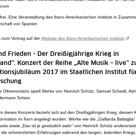
forum
t frei, Eine Veranstaltung des Ibero-Amerikanischen Instituts in Zusamm
tschaft von Spanien
n zum Vortrag auf der
Website des Ibero-Amerikanischen Instituts
nd Frieden - Der Dreißigjährige Krieg in
and“. Konzert der Reihe „Alte Musik – live“ 
ionsjubiläum 2017 im Staatlichen Institut fü
rschung
 Oltremontano spielt Werke von Heinrich Schütz, Samuel Scheidt, Adri
Hermann Schein.
dieses Konzerts bezieht sich auf den Dreißigjährigen Krieg, dessen Ko
ormation im Kern angelegt wurden. Werke wie die „Galliarda Battaglia
seits sowie „Das ist je gewisslich wahr“ von Heinrich Schütz andererseit
n die schmerzlichen Erfahrungen während des langen, leidvollen Krieg