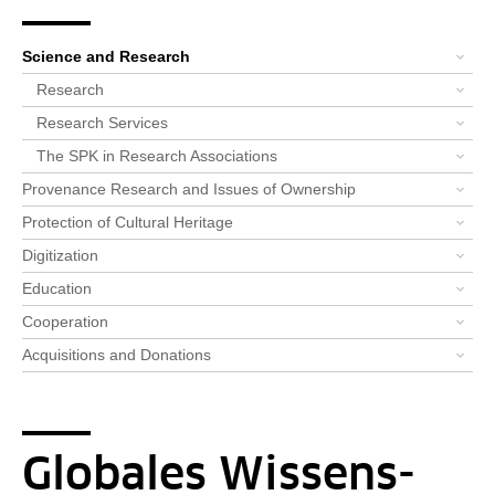
Breadcrumb
Bereichsnavigation
You are here:
Startpage
Priorities
Science and Research
Alle News: Wissenschaft und Fo...
News-Detail-Wissenschaft und F...
Science and Research
Research
Research Services
The SPK in Research Associations
Provenance Research and Issues of Ownership
Protection of Cultural Heritage
Digitization
Education
Cooperation
Acquisitions and Donations
Globales Wissens-