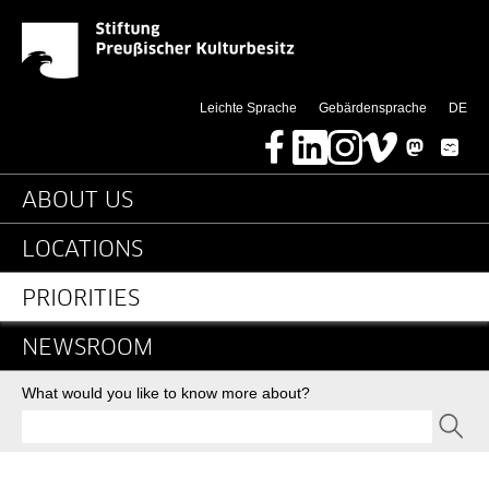
News-Detail-Wissensch
Jump directly to:
(di
Leichte Sprache
Gebärdensprache
DE
Facebook
LinkedIn
Instagram
Vimeo
Mastodon
Bluesky
Main navigation
ABOUT US
LOCATIONS
PRIORITIES
NEWSROOM
Search
What would you like to know more about?
SEND