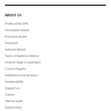
Service navigation
ABOUT US
Profile of the SPK
Foundation Board
Executive Board
President
Advisory Board
Tasks of National Interest
Federal-State Cooperation
Current Figures
Institutions and Services
Sustainability
Support us
Career
Internal audit
Datenschutz