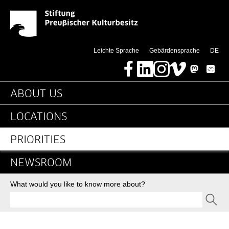
News-Detail-Kulturguts
Jump directly to:
(di
Leichte Sprache
Gebärdensprache
DE
Facebook
LinkedIn
Instagram
Vimeo
Mastodon
Bluesky
Main navigation
ABOUT US
LOCATIONS
PRIORITIES
NEWSROOM
Search
What would you like to know more about?
SEND