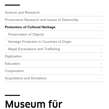
Breadcrumb
Bereichsnavigation
You are here:
Startpage
Priorities
Protection of Cultural Heritag...
Alle News: Kulturgutschutz
News-Detail-Kulturgutschutz
Science and Research
Provenance Research and Issues of Ownership
Protection of Cultural Heritage
Preservation of Objects
Heritage Protection in Countries of Origin
Illegal Excavations and Trafficking
Digitization
Education
Cooperation
Acquisitions and Donations
Museum für