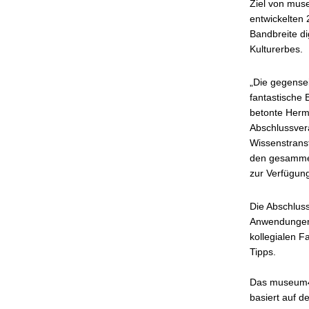
Ziel von muse
entwickelten
Bandbreite di
Kulturerbes.
„Die gegensei
fantastische 
betonte Herma
Abschlussvera
Wissenstrans
den gesammelt
zur Verfügung
Die Abschluss
Anwendungen 
kollegialen 
Tipps.
Das museum4p
basiert auf 