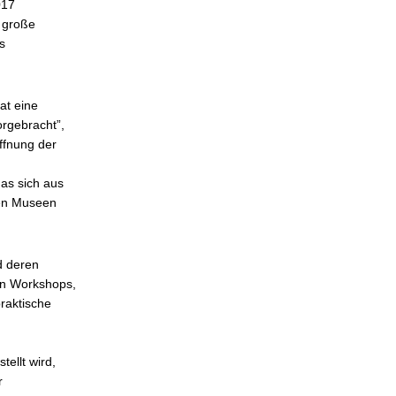
017
 große
s
at eine
orgebracht”,
ffnung der
as sich aus
rten Museen
d deren
en Workshops,
raktische
ellt wird,
r