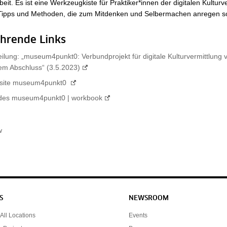
t. Es ist eine Werkzeugkiste für Praktiker*innen der digitalen Kulturve
 Tipps und Methoden, die zum Mitdenken und Selbermachen anregen so
ührende Links
ilung: „museum4punkt0: Verbundprojekt für digitale Kulturvermittlung 
hem Abschluss“ (3.5.2023)
bsite museum4punkt0
des museum4punkt0 | workbook
w
S
NEWSROOM
All Locations
Events