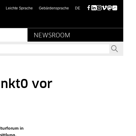
scher Kulturbesitz
(diese Seite auf deutsch)
Leichte Sprache
Gebärdensprache
DE
Facebook
LinkedIn
Instagram
Vimeo
Mastodon
Bluesky
NEWSROOM
SEND
nkt0 vor
turforum in
ittlung,