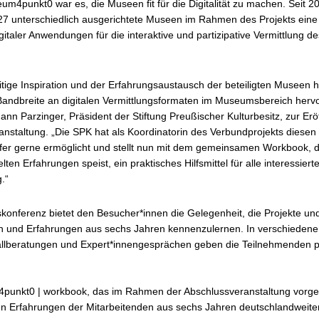
um4punkt0 war es, die Museen fit für die Digitalität zu machen. Seit 2
 27 unterschiedlich ausgerichtete Museen im Rahmen des Projekts eine
gitaler Anwendungen für die interaktive und partizipative Vermittlung de
tige Inspiration und der Erfahrungsaustausch der beteiligten Museen h
Bandbreite an digitalen Vermittlungsformaten im Museumsbereich herv
nn Parzinger, Präsident der Stiftung Preußischer Kulturbesitz, zur Erö
nstaltung. „Die SPK hat als Koordinatorin des Verbundprojekts diesen
fer gerne ermöglicht und stellt nun mit dem gemeinsamen Workbook, d
en Erfahrungen speist, ein praktisches Hilfsmittel für alle interessie
.“
konferenz bietet den Besucher*innen die Gelegenheit, die Projekte un
und Erfahrungen aus sechs Jahren kennenzulernen. In verschieden
Fallberatungen und Expert*innengesprächen geben die Teilnehmenden p
unkt0 | workbook, das im Rahmen der Abschlussveranstaltung vorgest
den Erfahrungen der Mitarbeitenden aus sechs Jahren deutschlandweite