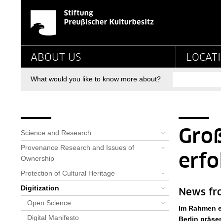
News-Detail-Digitalis
Jump directly to:
Main navigation
ABOUT US
LOCAT
Search
What would you like to know more about?
Breadcrumb
Bereichsnavigation
You are here:
Startpage
Priorities
Digitization
Alle News: Digitalisierung
News-Detail-Digitalisierung
Gro
Science and Research
Provenance Research and Issues of
erfo
Ownership
Protection of Cultural Heritage
Digitization
News fr
Open Science
Im Rahmen e
Digital Manifesto
Berlin präse