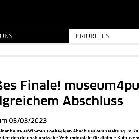
ierung - Stiftung Preußi
IONS
PRIORITIES
ßes Finale! museum4pu
lgreichem Abschluss
om 05/03/2023
iner heute eröffneten zweitägigen Abschlussveranstaltung im Kul
ntiert das deutschlandweite Verbundprojekt für digitale Kulturverm