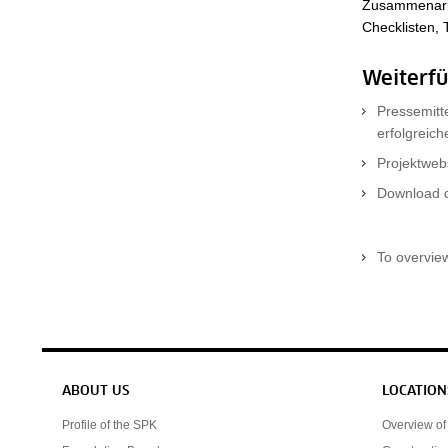
Zusammenarbei
Checklisten,
Weiterf
Pressemitte
erfolgreic
Projektwe
Download 
To overvie
Service navigation
ABOUT US
LOCATION
Profile of the SPK
Overview of 