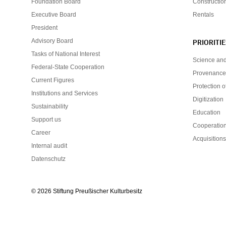
Foundation Board
Constructio
Executive Board
Rentals
President
Advisory Board
PRIORITIE
Tasks of National Interest
Science an
Federal-State Cooperation
Provenance
Current Figures
Protection o
Institutions and Services
Digitization
Sustainability
Education
Support us
Cooperatio
Career
Acquisition
Internal audit
Datenschutz
© 2026 Stiftung Preußischer Kulturbesitz