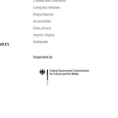
Contact and Directions
Using this Website
Report Barrier
Accessibility
Data privacy
Imprint / Rights
Netiquette
VICES
Federal Government Commissioner for Cultur
Supported by