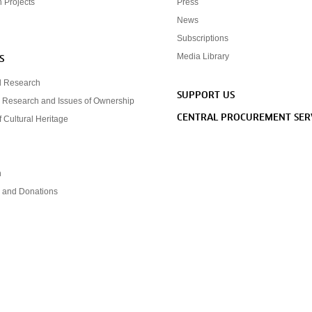
n Projects
Press
News
Subscriptions
Media Library
S
d Research
SUPPORT US
 Research and Issues of Ownership
CENTRAL PROCUREMENT SER
f Cultural Heritage
n
s and Donations