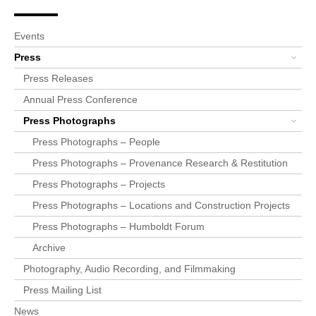
Breadcrumb
Bereichsnavigation
You are here:
Startpage
Newsroom
Press
Press Photographs
Detailseite
Events
Press
Press Releases
Annual Press Conference
Press Photographs
Press Photographs – People
Press Photographs – Provenance Research & Restitution
Press Photographs – Projects
Press Photographs – Locations and Construction Projects
Press Photographs – Humboldt Forum
Archive
Photography, Audio Recording, and Filmmaking
Press Mailing List
News