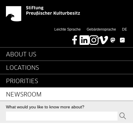
Detailseite - Stiftung 
Jump directly to:
(di
Leichte Sprache
Gebärdensprache
DE
Facebook
LinkedIn
Instagram
Vimeo
Mastodon
Bluesky
Main navigation
ABOUT US
LOCATIONS
PRIORITIES
NEWSROOM
Search
What would you like to know more about?
SEND